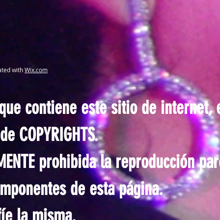
ated with
Wix.com
ue contiene este sitio de internet, 
s de COPYRIGHTS.
TE prohibida la reproducción parci
omponentes de esta página.
fíe la misma.