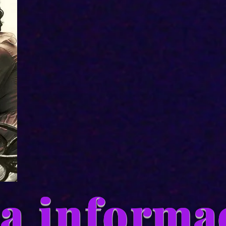
a info
rma