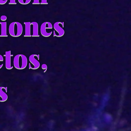
ciones
etos,
s