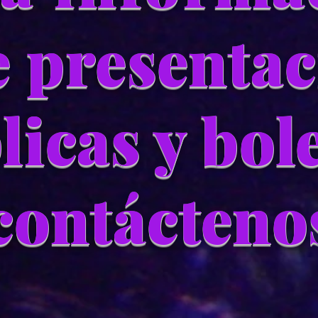
e presenta
licas y bol
contácteno