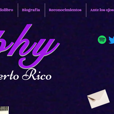
iolibro
Biografía
Reconocimientos
Ante los ojo
phy
to Rico