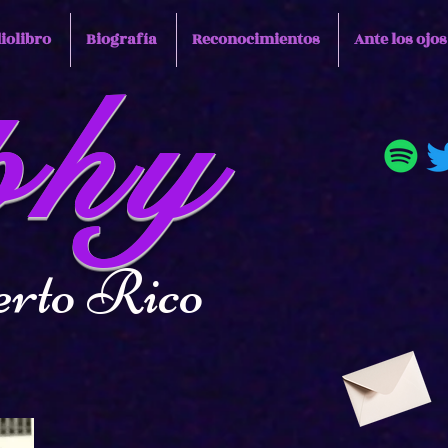
iolibro
Biografía
Reconocimientos
Ante los ojo
phy
to Rico